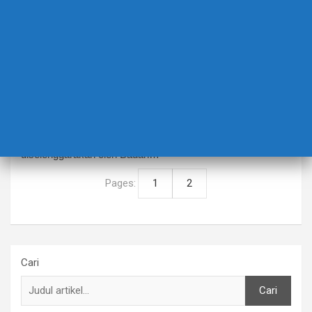
BERITA TERBARU
EDUCATION
SEDERHANA YANG PENUH MAKNA
27 Mei 2026
Dani Susilowati
2 Comments
Suasana penuh khidmat dan kebersamaan mewarnai
pelaksanaan Sholat Idul Adha 1447 H yang
diselenggarakan oleh Badan…
Pages:
1
2
Cari
Cari