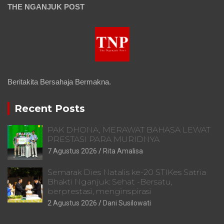
THE NGANJUK POST
Beritakita Bersahaja Bermakna.
Recent Posts
PAK DHONA, MERAWAT BAHASA LEWAT
PRESTASI PARA MURIDNYA
7 Agustus 2026
Rita Amalisa
Semarak Dies Natalis ke-20 STIKes Satria
Bhakti Nganjuk: Sehat -Bersatu,
berprestasi, menginspirasi
2 Agustus 2026
Dani Susilowati