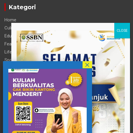
Kategori
Home
Culinary
Education
Feature
Life Style
Sports
Technology
Travel
Informasi
Contact Person
pttigaanaknagari@gmail.com
Telp : +62 857-3515-2922