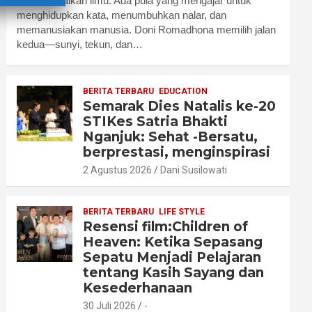
menyampaikan ilmu. Ada pula yang mengajar untuk
menghidupkan kata, menumbuhkan nalar, dan
memanusiakan manusia. Doni Romadhona memilih jalan
kedua—sunyi, tekun, dan…
BERITA TERBARU
EDUCATION
Semarak Dies Natalis ke-20
STIKes Satria Bhakti
Nganjuk: Sehat -Bersatu,
berprestasi, menginspirasi
2 Agustus 2026
Dani Susilowati
BERITA TERBARU
LIFE STYLE
Resensi film:Children of
Heaven: Ketika Sepasang
Sepatu Menjadi Pelajaran
tentang Kasih Sayang dan
Kesederhanaan
30 Juli 2026
-