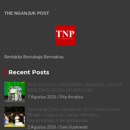
THE NGANJUK POST
Beritakita Bersahaja Bermakna.
Recent Posts
PAK DHONA, MERAWAT BAHASA LEWAT
PRESTASI PARA MURIDNYA
7 Agustus 2026
Rita Amalisa
Semarak Dies Natalis ke-20 STIKes Satria
Bhakti Nganjuk: Sehat -Bersatu,
berprestasi, menginspirasi
2 Agustus 2026
Dani Susilowati