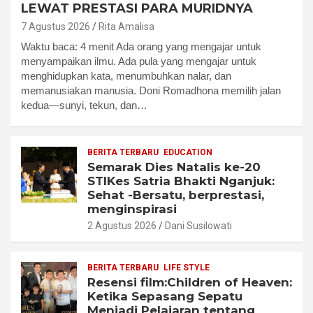
LEWAT PRESTASI PARA MURIDNYA
7 Agustus 2026
Rita Amalisa
Waktu baca: 4 menit Ada orang yang mengajar untuk
menyampaikan ilmu. Ada pula yang mengajar untuk
menghidupkan kata, menumbuhkan nalar, dan
memanusiakan manusia. Doni Romadhona memilih jalan
kedua—sunyi, tekun, dan…
BERITA TERBARU
EDUCATION
Semarak Dies Natalis ke-20
STIKes Satria Bhakti Nganjuk:
Sehat -Bersatu, berprestasi,
menginspirasi
2 Agustus 2026
Dani Susilowati
BERITA TERBARU
LIFE STYLE
Resensi film:Children of Heaven:
Ketika Sepasang Sepatu
Menjadi Pelajaran tentang