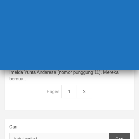
BERITA TERBARU
SPORTS
Dua Sekawan, Saling Berhadapan
23 Mei 2024
Inez smaga dan rabz124
Namanya Bela Nur Khalimah (nomor punggung 4) dan
Imelda Yunta Andaresa (nomor punggung 11). Mereka
berdua…
Pages:
1
2
Cari