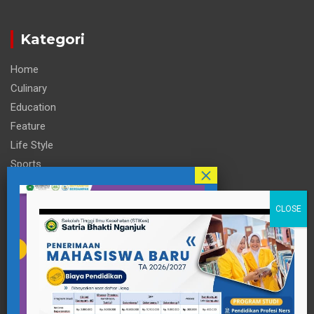
Kategori
Home
Culinary
Education
Feature
Life Style
Sports
Technology
Travel
Informasi
Contact Person
pttigaanaknagari@gmail.com