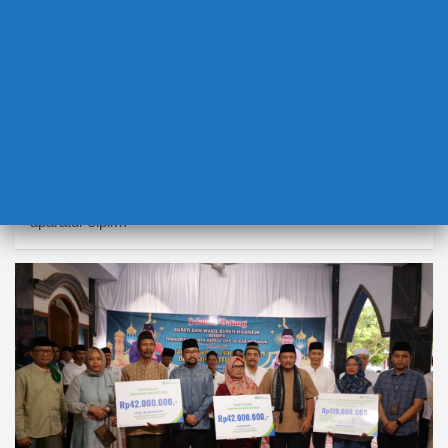
BERITA TERBARU
CPNS DIANGKAT LEBIH CEPAT JIKA SIAP
18 Maret 2025
Niar Wulandari Akbar
Waktu baca: 4 menit(Nganjuk, thenganjukpost.com) Meski
sebelumnya berita yang muncul adalah untuk para calon
aparatur sipil…