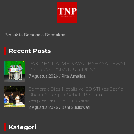
Beritakita Bersahaja Bermakna.
Recent Posts
PAK DHONA, MERAWAT BAHASA LEWAT
PRESTASI PARA MURIDNYA
7 Agustus 2026
Rita Amalisa
Semarak Dies Natalis ke-20 STIKes Satria
Bhakti Nganjuk: Sehat -Bersatu,
berprestasi, menginspirasi
2 Agustus 2026
Dani Susilowati
Kategori