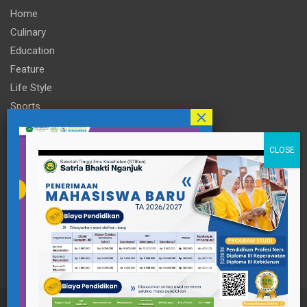
Home
Culinary
Education
Feature
Life Style
Sports
Technology
Travel
Informasi
Contact Person
pttigaanaknagari@gmail.com
Telp : +62 857-3515-2922