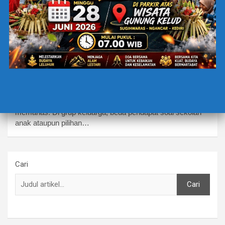
FILSAFAT
AKAL SEHAT YANG MEMBEBASKAN
(dari
Fanatisme Berkedok Kebenaran)
5 Februari 2026
Rita Amalisa
Belakangan, suasana percakapan terasa mudah
memanas. Di grup keluarga, beda pendapat soal sekolah
anak ataupun pilihan…
Cari
Cari