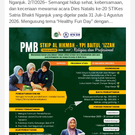
Nganjuk. 2/7/2026– Semangat hidup sehat, kebersamaan,
dan keceriaan mewarnai acara Dies Natalis ke-20 STIKes
Satria Bhakti Nganjuk yang digelar pada 31 Juli–1 Agustus
2026. Mengusung tema “Healthy Fun Day” dengan…