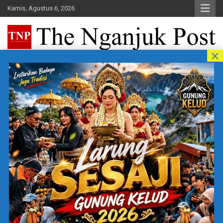
Skip
Kamis, Agustus 6, 2026
to
content
The Nganjuk Post
Beritakita Bersahaja Bermakna
Home
Filsafat
Kategori:
Filsafat