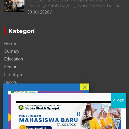
tentang Kasih Sayang dan Kesederhanaan
30 Juli 2026
-
Kategori
Home
Culinary
Education
Feature
Life Style
Sports
Technology
Travel
Informasi
Contact Person