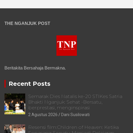
THE NGANJUK POST
Beritakita Bersahaja Bermakna.
Recent Posts
Semarak Dies Natalis ke-20 STIKes Satria
Bhakti Nganjuk: Sehat -Bersatu,
berprestasi, menginspirasi
2 Agustus 2026
Dani Susilowati
Resensi film:Children of Heaven: Ketika
Sepasang Sepatu Menjadi Pelajaran