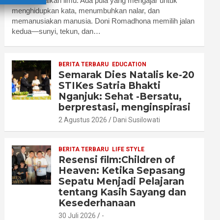
menyampaikan ilmu. Ada pula yang mengajar untuk
menghidupkan kata, menumbuhkan nalar, dan
memanusiakan manusia. Doni Romadhona memilih jalan
kedua—sunyi, tekun, dan…
BERITA TERBARU
EDUCATION
Semarak Dies Natalis ke-20
STIKes Satria Bhakti
Nganjuk: Sehat -Bersatu,
berprestasi, menginspirasi
2 Agustus 2026
Dani Susilowati
BERITA TERBARU
LIFE STYLE
Resensi film:Children of
Heaven: Ketika Sepasang
Sepatu Menjadi Pelajaran
tentang Kasih Sayang dan
Kesederhanaan
30 Juli 2026
-