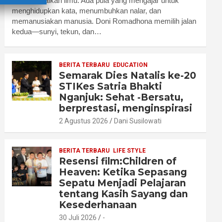
menyampaikan ilmu. Ada pula yang mengajar untuk
menghidupkan kata, menumbuhkan nalar, dan
memanusiakan manusia. Doni Romadhona memilih jalan
kedua—sunyi, tekun, dan…
BERITA TERBARU
EDUCATION
Semarak Dies Natalis ke-20
STIKes Satria Bhakti
Nganjuk: Sehat -Bersatu,
berprestasi, menginspirasi
2 Agustus 2026
Dani Susilowati
BERITA TERBARU
LIFE STYLE
Resensi film:Children of
Heaven: Ketika Sepasang
Sepatu Menjadi Pelajaran
tentang Kasih Sayang dan
Kesederhanaan
30 Juli 2026
-