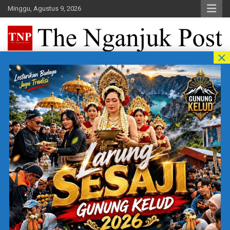
Skip
Minggu, Agustus 9, 2026
to
content
The Nganjuk Post
Beritakita Bersahaja Bermakna
Home
Keluarga
Tag:
Keluarga