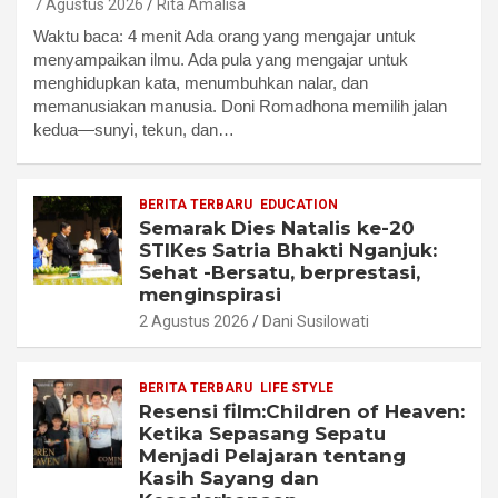
7 Agustus 2026
Rita Amalisa
Waktu baca: 4 menit Ada orang yang mengajar untuk
menyampaikan ilmu. Ada pula yang mengajar untuk
menghidupkan kata, menumbuhkan nalar, dan
memanusiakan manusia. Doni Romadhona memilih jalan
kedua—sunyi, tekun, dan…
BERITA TERBARU
EDUCATION
Semarak Dies Natalis ke-20
STIKes Satria Bhakti Nganjuk:
Sehat -Bersatu, berprestasi,
menginspirasi
2 Agustus 2026
Dani Susilowati
BERITA TERBARU
LIFE STYLE
Resensi film:Children of Heaven:
Ketika Sepasang Sepatu
Menjadi Pelajaran tentang
Kasih Sayang dan