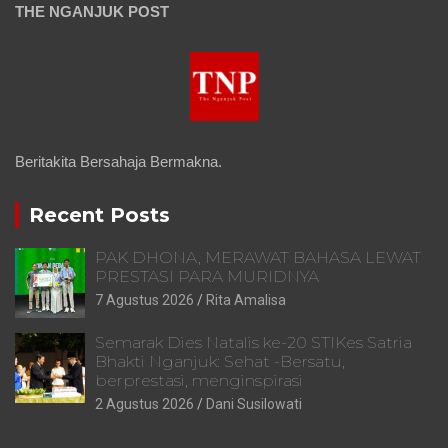
THE NGANJUK POST
Beritakita Bersahaja Bermakna.
Recent Posts
PAK DHONA, MERAWAT BAHASA LEWAT
PRESTASI PARA MURIDNYA
7 Agustus 2026
Rita Amalisa
Semarak Dies Natalis ke-20 STIKes Satria
Bhakti Nganjuk: Sehat -Bersatu,
berprestasi, menginspirasi
2 Agustus 2026
Dani Susilowati