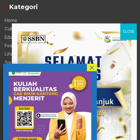
Kategori
Home
Culinary
Education
Feature
Life Style
Sports
Technology
Travel
Informasi
Contact Person
pttigaanaknagari@gmail.com
Telp : +62 857-3515-2922