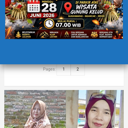
BERITA TERBARU
EDUCATION
KESEHATAN
TRENDING
Remaja di Nganjuk diduga Bunuh Diri
7 Maret 2026
Anjanu Rania Pinayungan
inspired by: her suicide waktu baca 3 menit Meski kabar
tentang seorang remaja (usia 17 tahunan)…
Pages:
1
2