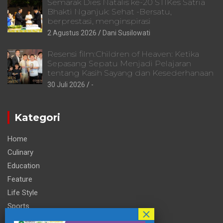
Semarak Dies Natalis ke-20 STIKes Satria
Bhakti Nganjuk: Sehat -Bersatu,
berprestasi, menginspirasi
2 Agustus 2026
Dani Susilowati
Resensi film:Children of Heaven: Ketika
Sepasang Sepatu Menjadi Pelajaran
tentang Kasih Sayang dan Kesederhanaan
30 Juli 2026
-
Kategori
Home
Culinary
Education
Feature
Life Style
Sports
Technology