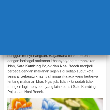
BERITA TERBARU
CULINARY
Autentik Asyik: Mbecek di
Nganjuk
4 Juli 2024
Rachmad Saiba
2 Comments
Nganjuk, salah satu Kabupaten di Jawa Timur yang
sungguh menyenangkan. Bagaimana tidak, terkenal
dengan berbagai makanan khasnya yang memanjakan
lidah,
Sate Kambing Pojok dan Nasi Becek
menjadi
berbeda dengan makanan sejenis di setiap sudut kota
lainnya. Sebegitu khasnya hingga jika ada yang bertanya
tentang makanan khas Nganjuk, lidah kita sudah tidak
mungkin lagi menyebut yang lain kecuali Sate Kambing
Pojok dan Nasi Becek.