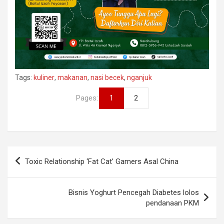
Tags:
kuliner
,
makanan
,
nasi becek
,
nganjuk
Pages:
1
2
Navigasi
Toxic Relationship ‘Fat Cat’ Gamers Asal China
pos
Bisnis Yoghurt Pencegah Diabetes lolos
pendanaan PKM