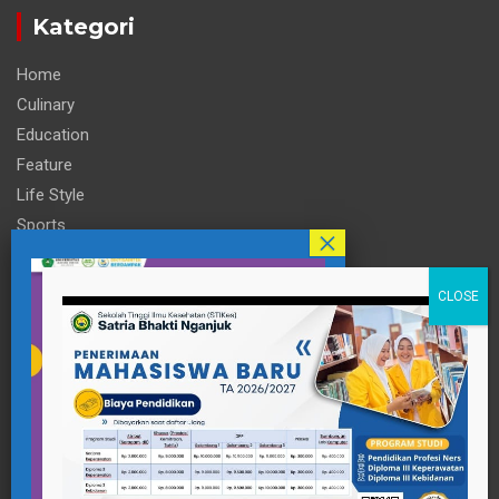
Kategori
Home
Culinary
Education
Feature
Life Style
Sports
Technology
Travel
Informasi
Contact Person
pttigaanaknagari@gmail.com
Telp : +62 857-3515-2922