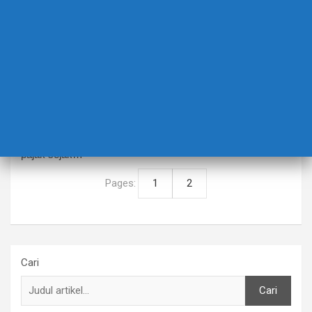
BERITA TERBARU
EDUCATION
Pelajar Taat pajak
6 Juni 2024
Winarsih, M.Pd.
Dengan mengusung tema “Sadar Pajak, Peduli pada
Negeri” kegiatan rutin tahunan yang bertujuan mengenalkan
pajak sejak…
Pages:
1
2
Cari
Cari