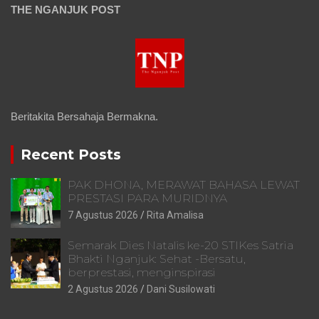
THE NGANJUK POST
Beritakita Bersahaja Bermakna.
Recent Posts
PAK DHONA, MERAWAT BAHASA LEWAT
PRESTASI PARA MURIDNYA
7 Agustus 2026
Rita Amalisa
Semarak Dies Natalis ke-20 STIKes Satria
Bhakti Nganjuk: Sehat -Bersatu,
berprestasi, menginspirasi
2 Agustus 2026
Dani Susilowati