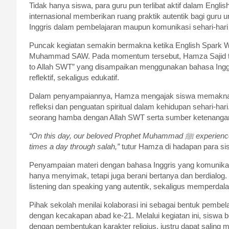
Tidak hanya siswa, para guru pun terlibat aktif dalam Engl
internasional memberikan ruang praktik autentik bagi gur
Inggris dalam pembelajaran maupun komunikasi sehari-hari 
Puncak kegiatan semakin bermakna ketika English Spark Wee
Muhammad SAW. Pada momentum tersebut, Hamza Sajid tur
to Allah SWT” yang disampaikan menggunakan bahasa Inggri
reflektif, sekaligus edukatif.
Dalam penyampaiannya, Hamza mengajak siswa memaknai s
refleksi dan penguatan spiritual dalam kehidupan sehari-ha
seorang hamba dengan Allah SWT serta sumber ketenangan
“On this day, our beloved Prophet Muhammad ﷺ experienced Isra and Mi‘raj. But for us, our Isra and Mi‘raj happens five
times a day through salah,”
tutur Hamza di hadapan para si
Penyampaian materi dengan bahasa Inggris yang komunikat
hanya menyimak, tetapi juga berani bertanya dan berdialog.
listening dan speaking yang autentik, sekaligus memperda
Pihak sekolah menilai kolaborasi ini sebagai bentuk pembel
dengan kecakapan abad ke-21. Melalui kegiatan ini, siswa 
dengan pembentukan karakter religius, justru dapat saling 