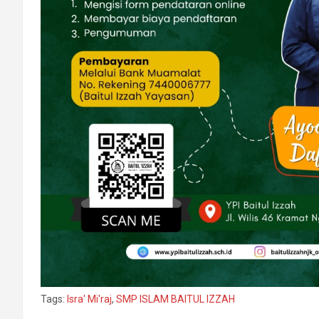
Tags:
Isra' Mi'raj
,
SMP ISLAM BAITUL IZZAH