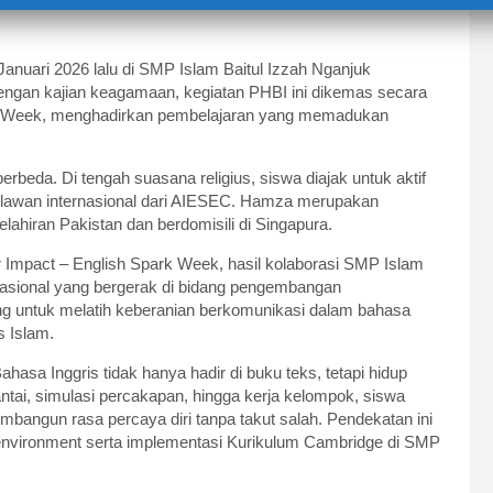
anuari 2026 lalu di SMP Islam Baitul Izzah Nganjuk
 dengan kajian keagamaan, kegiatan PHBI ini dikemas secara
park Week, menghadirkan pembelajaran yang memadukan
 berbeda. Di tengah suasana religius, siswa diajak untuk aktif
relawan internasional dari AIESEC. Hamza merupakan
elahiran Pakistan dan berdomisili di Singapura.
 Impact – English Spark Week, hasil kolaborasi SMP Islam
nasional yang bergerak di bidang pengembangan
ng untuk melatih keberanian berkomunikasi dalam bahasa
s Islam.
asa Inggris tidak hanya hadir di buku teks, tetapi hidup
antai, simulasi percakapan, hingga kerja kelompok, siswa
embangun rasa percaya diri tanpa takut salah. Pendekatan ini
environment serta implementasi Kurikulum Cambridge di SMP