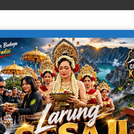
LIFE STYLE
SPORTS
TECHNOLOGY
TRAVEL
 Spark Week SMP Islam Baitul ‘Izzah