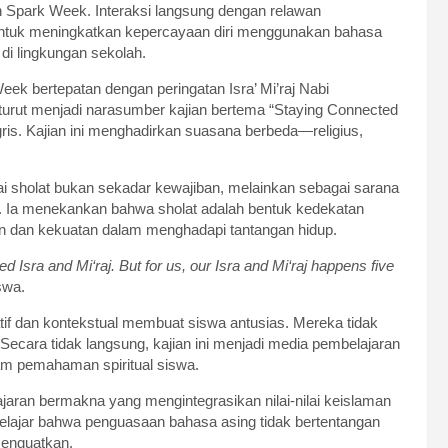
ish Spark Week. Interaksi langsung dengan relawan
u untuk meningkatkan kepercayaan diri menggunakan bahasa
di lingkungan sekolah.
k bertepatan dengan peringatan Isra’ Mi’raj Nabi
ut menjadi narasumber kajian bertema “Staying Connected
s. Kajian ini menghadirkan suasana berbeda—religius,
holat bukan sekadar kewajiban, melainkan sebagai sarana
ri. Ia menekankan bahwa sholat adalah bentuk kedekatan
 dan kekuatan dalam menghadapi tantangan hidup.
swa.
if dan kontekstual membuat siswa antusias. Mereka tidak
 Secara tidak langsung, kajian ini menjadi media pembelajaran
lam pemahaman spiritual siswa.
ajaran bermakna yang mengintegrasikan nilai-nilai keislaman
belajar bahwa penguasaan bahasa asing tidak bertentangan
menguatkan.