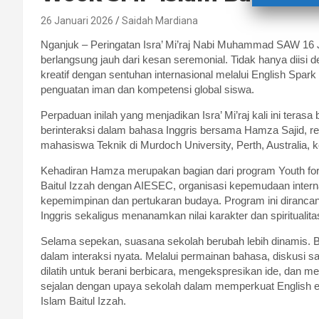
26 Januari 2026
Saidah Mardiana
Nganjuk – Peringatan Isra’ Mi’raj Nabi Muhammad SAW 16 J
berlangsung jauh dari kesan seremonial. Tidak hanya diisi
kreatif dengan sentuhan internasional melalui English S
penguatan iman dan kompetensi global siswa.
Perpaduan inilah yang menjadikan Isra’ Mi’raj kali ini terasa
berinteraksi dalam bahasa Inggris bersama Hamza Sajid, 
mahasiswa Teknik di Murdoch University, Perth, Australia, k
Kehadiran Hamza merupakan bagian dari program Youth for
Baitul Izzah dengan AIESEC, organisasi kepemudaan inter
kepemimpinan dan pertukaran budaya. Program ini diranca
Inggris sekaligus menanamkan nilai karakter dan spiritualita
Selama sepekan, suasana sekolah berubah lebih dinamis. Bah
dalam interaksi nyata. Melalui permainan bahasa, diskusi s
dilatih untuk berani berbicara, mengekspresikan ide, dan m
sejalan dengan upaya sekolah dalam memperkuat English 
Islam Baitul Izzah.