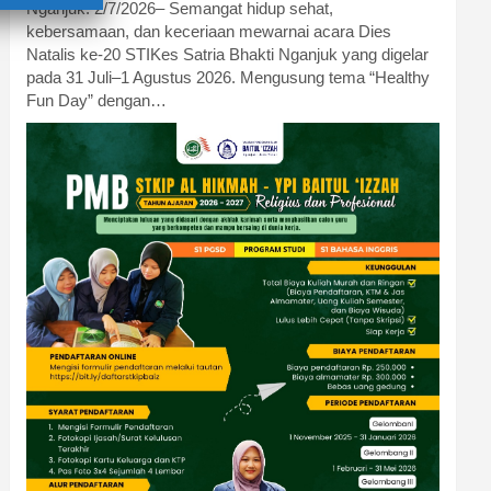
Nganjuk. 2/7/2026– Semangat hidup sehat,
kebersamaan, dan keceriaan mewarnai acara Dies
Natalis ke-20 STIKes Satria Bhakti Nganjuk yang digelar
pada 31 Juli–1 Agustus 2026. Mengusung tema “Healthy
Fun Day” dengan…