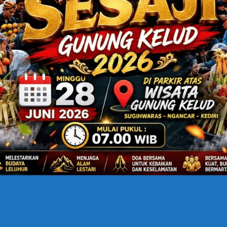
’raj Plus English Spark
zzah