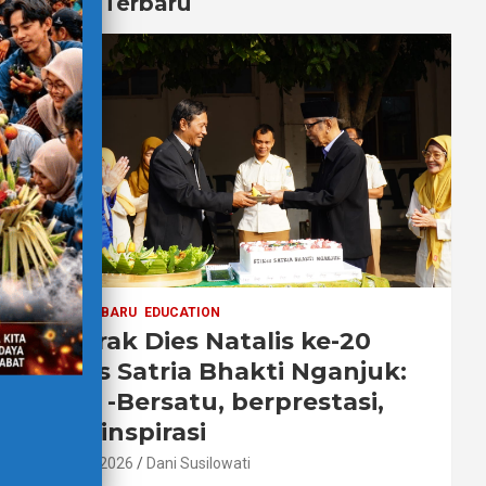
Berita Terbaru
BERITA TERBARU
EDUCATION
Semarak Dies Natalis ke-20
STIKes Satria Bhakti Nganjuk:
Sehat -Bersatu, berprestasi,
menginspirasi
2 Agustus 2026
Dani Susilowati