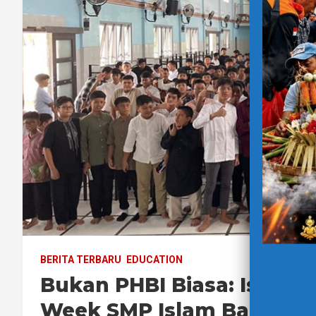
BERITA TERBARU
EDUCATION
Bukan PHBI Biasa: Isra’ Mi
Week SMP Islam Baitul ‘I