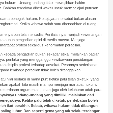
aya hukum. Undang-undang tidak mewajibkan hakim
a. Bahkan terdakwa diberi waktu untuk mempelajari putusan
sesama penegak hukum. Kesejajaran tersebut bukan alasan
nghormati. Ketika wibawa salah satu direndahkan di ruang
ismenya pun telah tersedia. Penilaiannya menjadi kewenangan
 ataupun pengadilan opini di media massa. Menjaga
artabat profesi sekaligus kehormatan peradilan.
n kepada pengadilan bukan sekadar etika, melainkan bagian
lnya, perilaku yang mengganggu kewibawaan persidangan
kan disiplin profesi terhadap advokat. Pesannya sederhana:
kepada lembaga peradilan tidak boleh ditanggalkan.
u nilai berlaku di mana pun: ketika palu telah diketuk, yang
lainkan apakah kita masih mampu menjaga martabat hukum.
kecerdasan argumentasi, tetapi juga oleh keluhuran adab para
nyaknya undang-undang yang dimiliki, melainkan dari
negaknya. Ketika palu telah diketuk, perdebatan boleh
oleh ikut berakhir. Sebab, wibawa hukum tidak dibangun
paling luhur. Dan seperti gema yang tak selalu terdengar