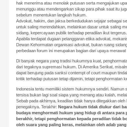
hak menerima atau menolak putusan serta mengajukan up
menunggu atau mendengarkan sikap para pihak saat itu jug
sebelum menentukan langkah hukum.
Advokat, hakim, dan jaksa berkedudukan sejajar sebagai 
untuk saling merendahkan, melainkan dasar untuk saling me
sidang, kepercayaan publik terhadap peradilan ikut tergerus.
Apabila terdapat dugaan pelanggaran etika advokat, mekan
Dewan Kehormatan organisasi advokat, bukan ruang sidang
perbedaan forum ini merupakan bagian dari upaya merawat m
Di banyak negara yang tradisi hukumnya kuat, penghormata
dari tegaknya supremasi hukum. Di Amerika Serikat, misa
dapat berujung pada sanksi contempt of court maupun tinda
kritik terhadap putusan tetap dijamin, tetapi penghormatan 
Indonesia tentu memiliki sistem hukumnya sendiri. Namun sat
tersisa bukan lagi soal siapa yang menang atau kalah, me
Sebab pada akhirnya, keadilan tidak hanya ditegakkan oleh 
penegaknya. Terakhir:
Negara hukum tidak diukur dari ba
budaya menghormati hukum yang hidup di antara para pe
berakhir, tetapi penghormatan kepada peradilan tidak b
oleh suara yang paling keras, melainkan oleh adab yang 