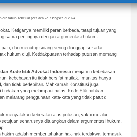
era tahun sebelum presiden ke 7 lengser. di 2024
at. Ketiganya memiliki peran berbeda, tetapi tujuan yang
dang sama pentingnya dengan argumentasi hukum.
alu, dan menutup sidang sering dianggap sekadar
negak hukum diuji. Ketidakpuasan terhadap putusan memang
dan Kode Etik Advokat Indonesia
menjamin kebebasan
 kebebasan itu tidak bersifat mutlak. Imunitas hanya
l, dan tidak berlebihan. Mahkamah Konstitusi juga
 tindakan yang melampaui batas. Kode Etik bahkan
n melarang penggunaan kata-kata yang tidak patut di
uk menyatakan keberatan atas putusan, yakni melalui
idaksetujuan seharusnya dituangkan dalam argumentasi hukum,
up.
an hakim adalah memberitahukan hak-hak terdakwa, termasuk