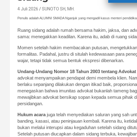
4 Juli 2026
SUNOTO SH, MH.
Penulis adalah ALUMNI SMADA Nganjuk yang mengadil kasus menteri pendidikan 
Ruang sidang adalah rumah bersama hakim, jaksa, dan advok
sama: menegakkan keadilan. Karena itu, adab di ruang si
Momen setelah hakim membacakan putusan, mengetukkan p
formalitas. Padahal, justru di situlah kedewasaan para pe
wajar, tetapi tidak semua bentuk ekspresi dibenarkan.
Undang-Undang Nomor 18 Tahun 2003 tentang Advokat 
advokat menyampaikan pendapat demi membela klien. Namun,
berlaku sepanjang dilakukan dengan itikad baik, proporsiona
menegaskan bahwa imunitas advokat bukanlah tameng bagi
mewajibkan advokat bersikap sopan kepada semua pihak da
persidangan.
Hukum acara
juga telah menyediakan saluran yang sah unt
banding, kasasi, atau peninjauan kembali. Karena itu, ket
bukan melalui interupsi atau kegaduhan setelah sidang ditut
Setelah putusan diucapkan dalam sidang terbuka, kewajib