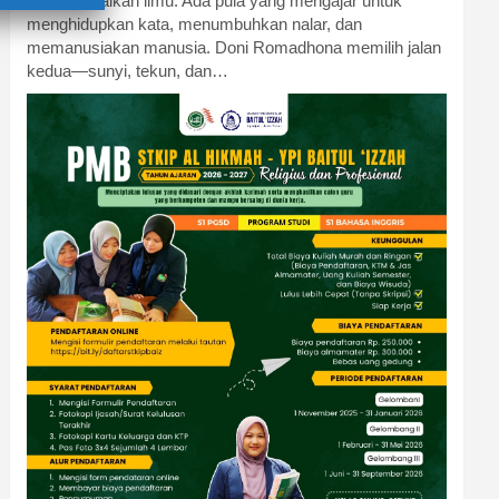
menyampaikan ilmu. Ada pula yang mengajar untuk
menghidupkan kata, menumbuhkan nalar, dan
memanusiakan manusia. Doni Romadhona memilih jalan
kedua—sunyi, tekun, dan…