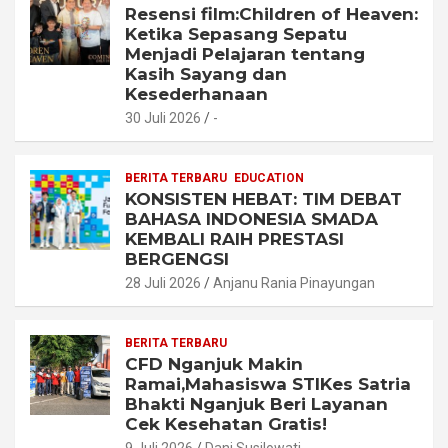
Resensi film:Children of Heaven:
Ketika Sepasang Sepatu
Menjadi Pelajaran tentang
Kasih Sayang dan
Kesederhanaan
30 Juli 2026
-
BERITA TERBARU
EDUCATION
KONSISTEN HEBAT: TIM DEBAT
BAHASA INDONESIA SMADA
KEMBALI RAIH PRESTASI
BERGENGSI
28 Juli 2026
Anjanu Rania Pinayungan
BERITA TERBARU
CFD Nganjuk Makin
Ramai,Mahasiswa STIKes Satria
Bhakti Nganjuk Beri Layanan
Cek Kesehatan Gratis!
9 Juli 2026
Dani Susilowati