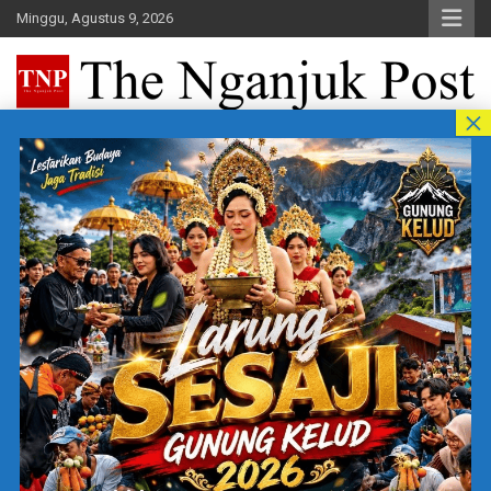
Skip
Minggu, Agustus 9, 2026
to
content
The Nganjuk Post
Beritakita Bersahaja Bermakna
Home
Education
MBG BERKEADILAN: JANJI NEGARA YANG MULAI TERCEDERAI