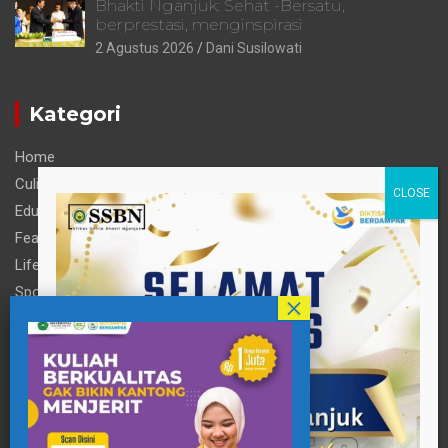
Bhakti Nganjuk: Sehat -Bersatu,
berprestasi, menginspirasi
2 Agustus 2026
Dani Susilowati
Kategori
Home
Culinary
Education
Feature
Life Style
Sports
Technology
Travel
Informasi