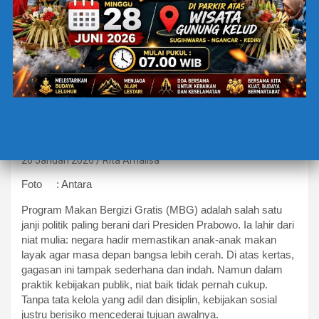
BERITA TERBARU
EDUCATION
MBG BERKEADILAN: JANJI
NEGARA YANG MULAI
TERCEDERAI
20 Januari 2026
Rita Amalisa
Foto : Antara
Program Makan Bergizi Gratis (MBG) adalah salah satu
janji politik paling berani dari Presiden Prabowo. Ia lahir dari
niat mulia: negara hadir memastikan anak-anak makan
layak agar masa depan bangsa lebih cerah. Di atas kertas,
gagasan ini tampak sederhana dan indah. Namun dalam
praktik kebijakan publik, niat baik tidak pernah cukup.
Tanpa tata kelola yang adil dan disiplin, kebijakan sosial
justru berisiko mencederai tujuan awalnya.