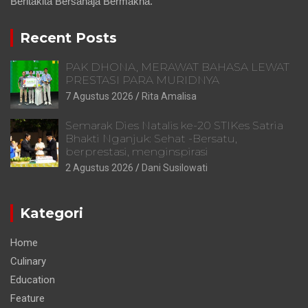
Beritakita Bersahaja Bermakna.
Recent Posts
PAK DHONA, MERAWAT BAHASA LEWAT
PRESTASI PARA MURIDNYA
7 Agustus 2026
Rita Amalisa
Semarak Dies Natalis ke-20 STIKes Satria
Bhakti Nganjuk: Sehat -Bersatu,
berprestasi, menginspirasi
2 Agustus 2026
Dani Susilowati
Kategori
Home
Culinary
Education
Feature