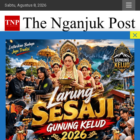
Skip
Sabtu, Agustus 8, 2026
to
content
The Nganjuk Post
Beritakita Bersahaja Bermakna
Home
Life Style
PENTINGNYA MEMELIHARA KESEHATAN MENTAL BAGI
REMAJA