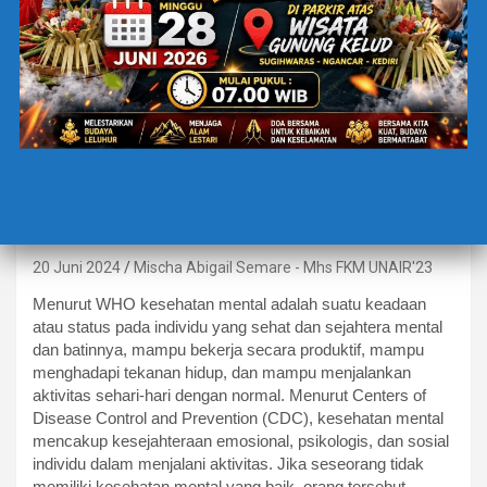
BERITA TERBARU
LIFE STYLE
PENTINGNYA MEMELIHARA
KESEHATAN MENTAL BAGI
REMAJA
20 Juni 2024
Mischa Abigail Semare - Mhs FKM UNAIR'23
Menurut WHO kesehatan mental adalah suatu keadaan
atau status pada individu yang sehat dan sejahtera mental
dan batinnya, mampu bekerja secara produktif, mampu
menghadapi tekanan hidup, dan mampu menjalankan
aktivitas sehari-hari dengan normal. Menurut Centers of
Disease Control and Prevention (CDC), kesehatan mental
mencakup kesejahteraan emosional, psikologis, dan sosial
individu dalam menjalani aktivitas. Jika seseorang tidak
memiliki kesehatan mental yang baik, orang tersebut