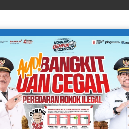
LIFE STYLE
SPORTS
TECHNOLOGY
TRAVEL
EF SULISTIYANTO, M.Si. DALAM KUTIPAN KEHIDUPAN
Page 2