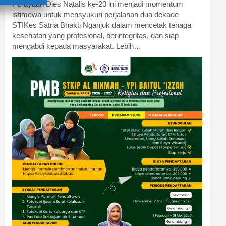
Perayaan Dies Natalis ke-20 ini menjadi momentum
istimewa untuk mensyukuri perjalanan dua dekade
STIKes Satria Bhakti Nganjuk dalam mencetak tenaga
kesehatan yang profesional, berintegritas, dan siap
mengabdi kepada masyarakat. Lebih…