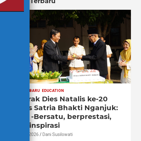
Berita Terbaru
BERITA TERBARU
EDUCATION
Semarak Dies Natalis ke-20
STIKes Satria Bhakti Nganjuk:
Sehat -Bersatu, berprestasi,
menginspirasi
2 Agustus 2026
Dani Susilowati