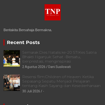
Beritakita Bersahaja Bermakna.
Recent Posts
Semarak Dies Natalis ke-20 STIKes Satria
Bhakti Nganjuk: Sehat -Bersatu,
berprestasi, menginspirasi
2 Agustus 2026
Dani Susilowati
Resensi film:Children of Heaven: Ketika
Sepasang Sepatu Menjadi Pelajaran
tentang Kasih Sayang dan Kesederhanaan
30 Juli 2026
-