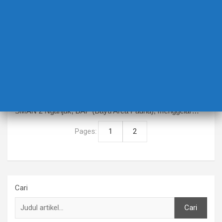
BERITA TERBARU
GERBEK Kali Ploso, Sinergi Lintas Sektor
Jaga Lingkungan Lestari
15 Oktober 2023
Alvito Devanova
Nganjuk, 14 Oktober 2023 – Ekstrakurikuler pecinta alam
SMAN 2 Nganjuk, BAP (Bayu Arca Padha), menggelar…
Pages:
1
2
Cari
Cari