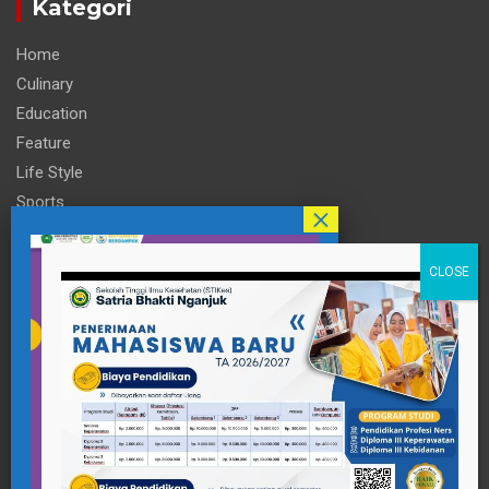
Kategori
Home
Culinary
Education
Feature
Life Style
Sports
Technology
Travel
Informasi
Contact Person
pttigaanaknagari@gmail.com
Telp : +62 857-3515-2922