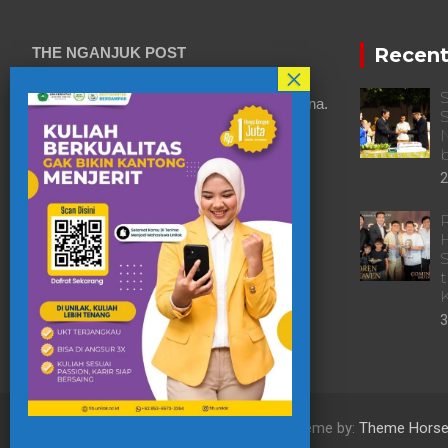
Recent
THE NGANJUK POST
S
Beritakita Bersahaja Bermakna.
S
N
b
2
R
3
Copyright © 2022
The Nganjuk Post
Theme by:
Theme Hors