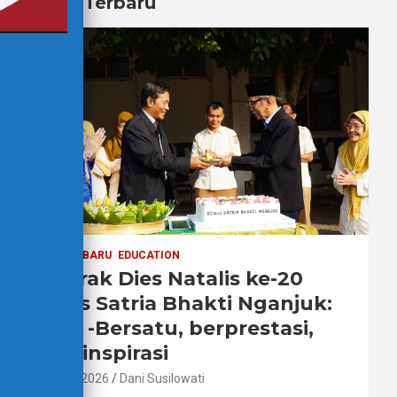
Berita Terbaru
BERITA TERBARU
EDUCATION
Semarak Dies Natalis ke-20
STIKes Satria Bhakti Nganjuk:
Sehat -Bersatu, berprestasi,
menginspirasi
2 Agustus 2026
Dani Susilowati