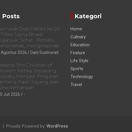
 Posts
Kategori
emarak Dies Natalis ke-20
Home
TIKes Satria Bhakti
Culinary
ganjuk: Sehat -Bersatu,
Education
erprestasi, menginspirasi
 Agustus 2026
Dani Susilowati
Feature
Life Style
esensi film:Children of
Sports
Heaven: Ketika Sepasang
Sepatu Menjadi Pelajaran
Technology
tentang Kasih Sayang dan
Travel
Kesederhanaan
0 Juli 2026
-
e
Proudly Powered by:
WordPress