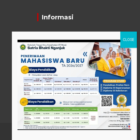
Informasi
Contact Person
pttigaanaknagari@gmail.com
Telp : +62 857-3515-2922