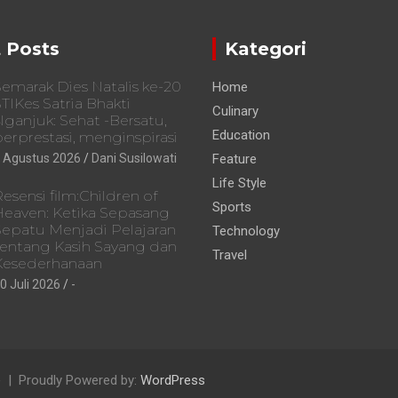
 Posts
Kategori
emarak Dies Natalis ke-20
Home
TIKes Satria Bhakti
Culinary
ganjuk: Sehat -Bersatu,
Education
erprestasi, menginspirasi
 Agustus 2026
Dani Susilowati
Feature
Life Style
esensi film:Children of
Sports
Heaven: Ketika Sepasang
Sepatu Menjadi Pelajaran
Technology
tentang Kasih Sayang dan
Travel
Kesederhanaan
0 Juli 2026
-
e
Proudly Powered by:
WordPress