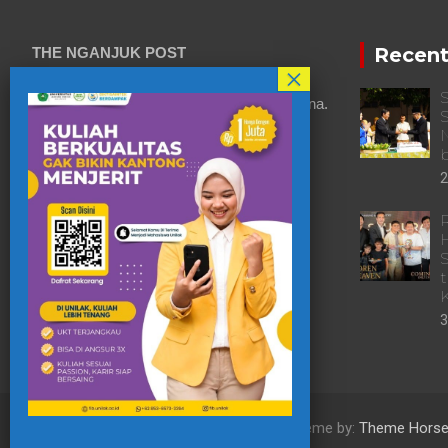
Recent
THE NGANJUK POST
S
Beritakita Bersahaja Bermakna.
S
N
b
2
R
3
Copyright © 2022
The Nganjuk Post
Theme by:
Theme Hors