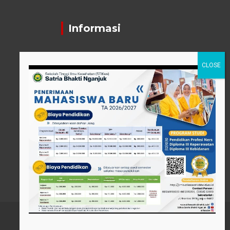
Informasi
Contact Person
pttigaanaknagari@gmail.com
Telp : +62 857-3515-2922