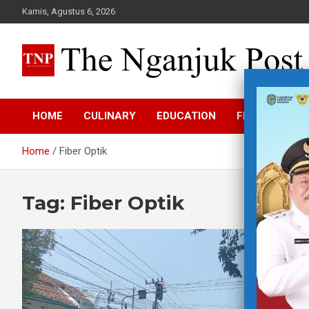
Skip
Kamis, Agustus 6, 2026
to
content
The Nganjuk Post
Beritakita Bersahaja Bermakna
HOME
CULINARY
EDUCATION
FEATURE
Home
Fiber Optik
Tag:
Fiber Optik