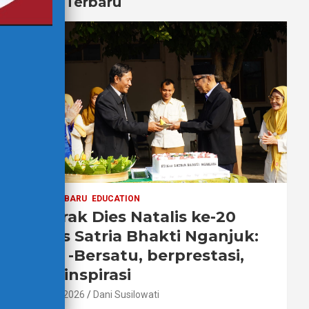
Berita Terbaru
BERITA TERBARU
EDUCATION
Semarak Dies Natalis ke-20
STIKes Satria Bhakti Nganjuk:
Sehat -Bersatu, berprestasi,
menginspirasi
2 Agustus 2026
Dani Susilowati