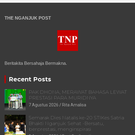
THE NGANJUK POST
Beritakita Bersahaja Bermakna.
Recent Posts
PAK DHONA, MERAWAT BAHASA LEWAT
PRESTASI PARA MURIDNYA
7 Agustus 2026
Rita Amalisa
Semarak Dies Natalis ke-20 STIKes Satria
Bhakti Nganjuk: Sehat -Bersatu,
berprestasi, menginspirasi