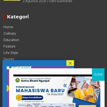
2 Agustus 2026
Dani Susilowati
Kategori
Home
Culinary
Education
Feature
Life Style
Sports
Technology
Travel
Informasi
Contact Person
pttigaanaknagari@gmail.com