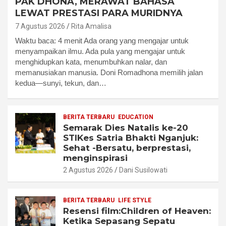
PAK DHONA, MERAWAT BAHASA
LEWAT PRESTASI PARA MURIDNYA
7 Agustus 2026
Rita Amalisa
Waktu baca: 4 menit Ada orang yang mengajar untuk
menyampaikan ilmu. Ada pula yang mengajar untuk
menghidupkan kata, menumbuhkan nalar, dan
memanusiakan manusia. Doni Romadhona memilih jalan
kedua—sunyi, tekun, dan…
BERITA TERBARU
EDUCATION
Semarak Dies Natalis ke-20
STIKes Satria Bhakti Nganjuk:
Sehat -Bersatu, berprestasi,
menginspirasi
2 Agustus 2026
Dani Susilowati
BERITA TERBARU
LIFE STYLE
Resensi film:Children of Heaven:
Ketika Sepasang Sepatu