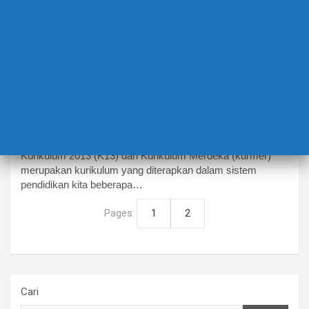
EDUCATION
KURIKULUM 2013 DAN KURIKULUM
MERDEKA: DISPARITAS INTI DALAM
PERJALANAN PENDIDIKAN INDONESIA
6 Agustus 2023
admin
Kurikulum 2013 (K13) dan Kurikulum Merdeka (kurmer)
merupakan kurikulum yang diterapkan dalam sistem
pendidikan kita beberapa…
Pages:
1
2
Cari