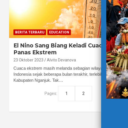
BERITA TERBARU
EDUCATION
El Nino Sang Biang Keladi Cuaca
Panas Ekstrem
23 Oktober 2023
Alvito Devanova
Cuaca ekstrem masih melanda sebagian wilayah
Indonesia sejak beberapa bulan terakhir, terlebih di
Kabupaten Nganjuk. Tak…
Pages:
1
2