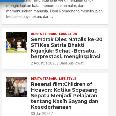
menyampaikan ilmu. Ada pula yang mengajar untuk
menghidupkan kata, menumbuhkan nalar, dan
memanusiakan manusia. Doni Romadhona memilih jalan
kedua—sunyi, tekun, dan…
BERITA TERBARU
EDUCATION
Semarak Dies Natalis ke-20
STIKes Satria Bhakti
Nganjuk: Sehat -Bersatu,
berprestasi, menginspirasi
2 Agustus 2026
Dani Susilowati
BERITA TERBARU
LIFE STYLE
Resensi film:Children of
Heaven: Ketika Sepasang
Sepatu Menjadi Pelajaran
tentang Kasih Sayang dan
Kesederhanaan
30 Juli 2026
-