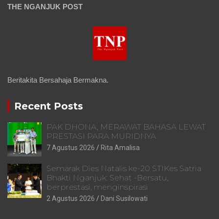
THE NGANJUK POST
Beritakita Bersahaja Bermakna.
Recent Posts
PAK DHONA, MERAWAT BAHASA LEWAT
PRESTASI PARA MURIDNYA
7 Agustus 2026
Rita Amalisa
Semarak Dies Natalis ke-20 STIKes Satria
Bhakti Nganjuk: Sehat -Bersatu,
berprestasi, menginspirasi
2 Agustus 2026
Dani Susilowati