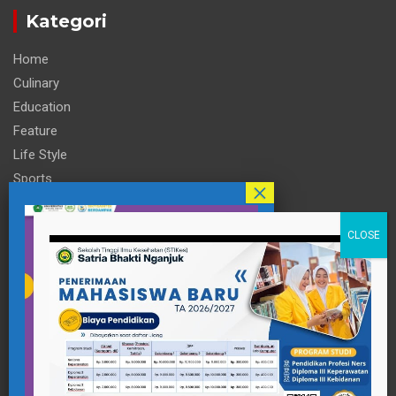
Kategori
Home
Culinary
Education
Feature
Life Style
Sports
Technology
Travel
Informasi
Contact Person
pttigaanaknagari@gmail.com
Telp : +62 857-3515-2922