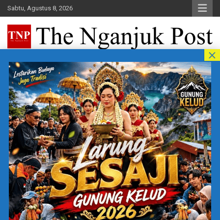
Skip
Sabtu, Agustus 8, 2026
to
content
The Nganjuk Post
Beritakita Bersahaja Bermakna
Home
wabah
Tag:
wabah