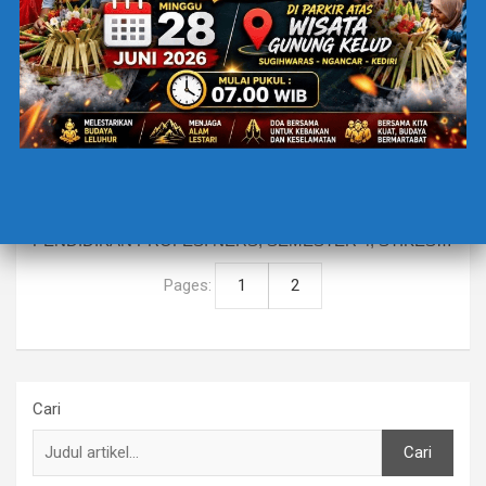
BERITA TERBARU
EDUCATION
HALO PETERNAK, ATI – ATI!
1 Maret 2025
Mahasiswa STIKES Satria Bhakti Nganjuk
oleh : HALIZA NUR ARUM, PIHAYUNGAN RANIA
ANJANU, SUSILOWATI DANI(MAHASISWA
PENDIDIKAN PROFESI NERS, SEMESTER 4, STIKES…
Pages:
1
2
Cari
Cari