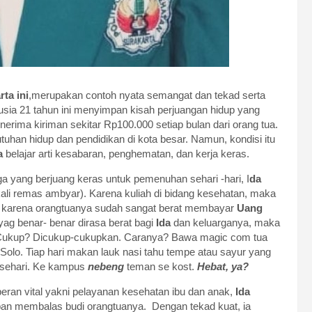
ta ini
,merupakan contoh nyata semangat dan tekad serta
rusia 21 tahun ini menyimpan kisah perjuangan hidup yang
nerima kiriman sekitar Rp100.000 setiap bulan dari orang tua.
uhan hidup dan pendidikan di kota besar. Namun, kondisi itu
a
belajar arti kesabaran, penghematan, dan kerja keras.
rga yang berjuang keras untuk pemenuhan sehari -hari, I
da
ali remas ambyar). Karena kuliah di bidang kesehatan, maka
a karena orangtuanya sudah sangat berat membayar
Uang
ag benar- benar dirasa berat bagi
Ida
dan keluarganya, maka
lan. Cukup? Dicukup-cukupkan. Caranya? Bawa magic com tua
 Solo. Tiap hari makan lauk nasi tahu tempe atau sayur yang
x sehari. Ke kampus
nebeng
teman se kost.
Hebat, ya?
peran vital yakni pelayanan kesehatan ibu dan anak,
Ida
n membalas budi orangtuanya. Dengan tekad kuat, ia