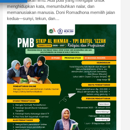
menyampaikan ilmu. Ada pula yang mengajar untuk
menghidupkan kata, menumbuhkan nalar, dan
memanusiakan manusia. Doni Romadhona memilih jalan
kedua—sunyi, tekun, dan…