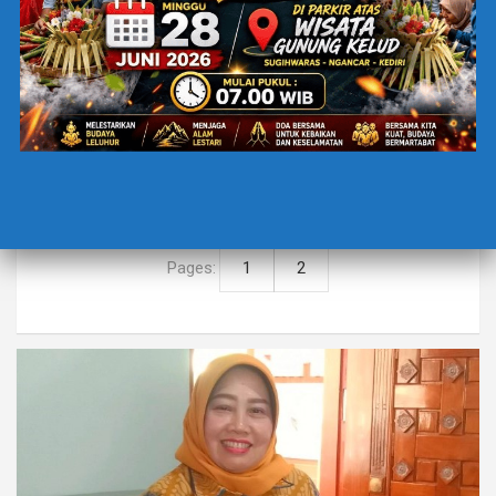
BERITA TERBARU
TECHNOLOGY
YUK CEK KAPAN HP KITA EXPIRED!
29 Juni 2026
Tim Redaksi
Pengide : Novia Putri Bestari, CNBC Indonesia Bapak, Ibu,
dan teman-teman, kita sering kali berpikir bahwa…
Pages:
1
2