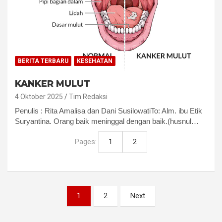
BERITA TERBARU
KESEHATAN
KANKER MULUT
4 Oktober 2025
Tim Redaksi
Penulis : Rita Amalisa dan Dani SusilowatiTo: Alm. ibu Etik
Suryantina. Orang baik meninggal dengan baik.(husnul…
Pages:
1
2
Paginasi
1
2
Next
pos