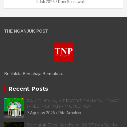
9 Juli 2026
Dani Susilowati
THE NGANJUK POST
Beritakita Bersahaja Bermakna.
Recent Posts
PAK DHONA, MERAWAT BAHASA LEWAT
PRESTASI PARA MURIDNYA
7 Agustus 2026
Rita Amalisa
Semarak Dies Natalis ke-20 STIKes Satria