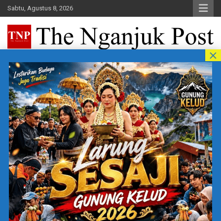
Skip
Sabtu, Agustus 8, 2026
to
content
The Nganjuk Post
Beritakita Bersahaja Bermakna
Home
Tim Redaksi
Penulis:
Tim Redaksi