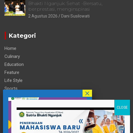
Bhakti Nganjuk: Sehat -Bersatu,
berprestasi, menginspirasi
2 Agustus 2026
Dani Susilowati
Kategori
Home
Culinary
Education
Feature
Life Style
Sports
Technology
Travel
Informasi