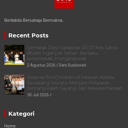
Beritakita Bersahaja Bermakna.
Recent Posts
Semarak Dies Natalis ke-20 STIKes Satria
Bhakti Nganjuk: Sehat -Bersatu,
berprestasi, menginspirasi
2 Agustus 2026
Dani Susilowati
Resensi film:Children of Heaven: Ketika
Sepasang Sepatu Menjadi Pelajaran
tentang Kasih Sayang dan Kesederhanaan
30 Juli 2026
-
Kategori
Home