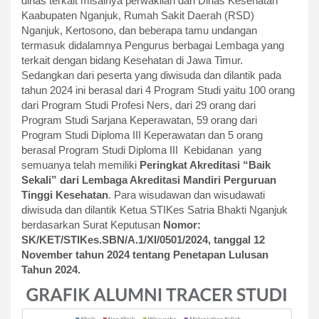
dinas terkait misalnya perwakilan dari Dinas Kesehatan
Kaabupaten Nganjuk, Rumah Sakit Daerah (RSD)
Nganjuk, Kertosono, dan beberapa tamu undangan
termasuk didalamnya Pengurus berbagai Lembaga yang
terkait dengan bidang Kesehatan di Jawa Timur.
Sedangkan dari peserta yang diwisuda dan dilantik pada
tahun 2024 ini berasal dari 4 Program Studi yaitu 100 orang
dari Program Studi Profesi Ners, dari 29 orang dari
Program Studi Sarjana Keperawatan, 59 orang dari
Program Studi Diploma III Keperawatan dan 5 orang
berasal Program Studi Diploma III Kebidanan yang
semuanya telah memiliki
Peringkat Akreditasi “Baik
Sekali” dari Lembaga Akreditasi Mandiri Perguruan
Tinggi Kesehatan
. Para wisudawan dan wisudawati
diwisuda dan dilantik Ketua STIKes Satria Bhakti Nganjuk
berdasarkan Surat Keputusan
Nomor:
SK/KET/STIKes.SBN/A.1/XI/0501/2024, tanggal 12
November tahun 2024 tentang Penetapan Lulusan
Tahun 2024.