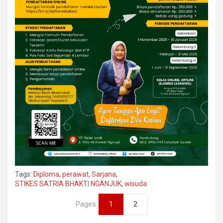
Tags:
Diploma
,
perawat
,
Sarjana
,
STIKES SATRIA BHAKTI NGANJUK
,
wisuda
Pages:
1
2