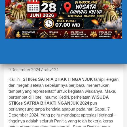
BERITA TERBARU
EDUCATION
5 C DI PELANTIKAN DAN
WISUDA STIKes SATRIA
BHAKTI NGANJUK 2024
9 Desember 2024
rabz124
Kali ini,
STIKes SATRIA BHAKTI NGANJUK
tampil elegan
dan megah setelah sebelumnya berjibaku menentukan
tempat yang representatif untuk kegiatan wisdanya. Maka,
bertempat di Hotel Insumo Kediri, perhelatan
WISUDA
STIKes SATRIA BHAKTI NGANJUK 2024
pun
berlanngsung tanpa kendala apapun pada hari Sabtu, 7
Desember 2024. Yang pelru mendapat apresiasi setinggi –
tingginya adalah seluruh Panitia yang telah bekerja keras
untuk menyukseskan kegiatan ini. Semua Panitia yang