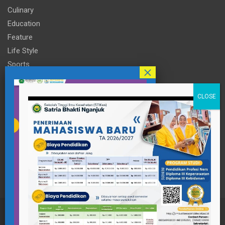
Culinary
Education
Feature
Life Style
Sports
Technology
Travel
Informasi
Contact Person
pttigaanaknagari@gmail.com
Telp : +62 857-3515-2922