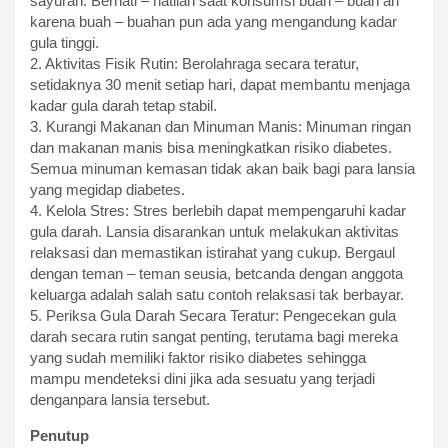
sayuran. Berhati – hatilah saat konsumsi buah – buah an
karena buah – buahan pun ada yang mengandung kadar
gula tinggi.
2. Aktivitas Fisik Rutin: Berolahraga secara teratur,
setidaknya 30 menit setiap hari, dapat membantu menjaga
kadar gula darah tetap stabil.
3. Kurangi Makanan dan Minuman Manis: Minuman ringan
dan makanan manis bisa meningkatkan risiko diabetes.
Semua minuman kemasan tidak akan baik bagi para lansia
yang megidap diabetes.
4. Kelola Stres: Stres berlebih dapat mempengaruhi kadar
gula darah. Lansia disarankan untuk melakukan aktivitas
relaksasi dan memastikan istirahat yang cukup. Bergaul
dengan teman – teman seusia, betcanda dengan anggota
keluarga adalah salah satu contoh relaksasi tak berbayar.
5. Periksa Gula Darah Secara Teratur: Pengecekan gula
darah secara rutin sangat penting, terutama bagi mereka
yang sudah memiliki faktor risiko diabetes sehingga
mampu mendeteksi dini jika ada sesuatu yang terjadi
denganpara lansia tersebut.
Penutup