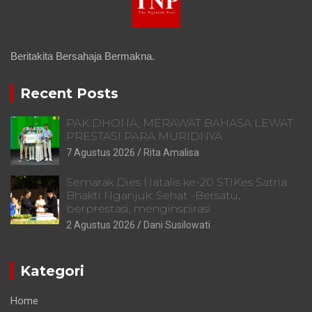
Beritakita Bersahaja Bermakna.
Recent Posts
PAK DHONA, MERAWAT BAHASA LEWAT
PRESTASI PARA MURIDNYA
7 Agustus 2026
Rita Amalisa
Semarak Dies Natalis ke-20 STIKes Satria
Bhakti Nganjuk: Sehat -Bersatu,
berprestasi, menginspirasi
2 Agustus 2026
Dani Susilowati
Kategori
Home