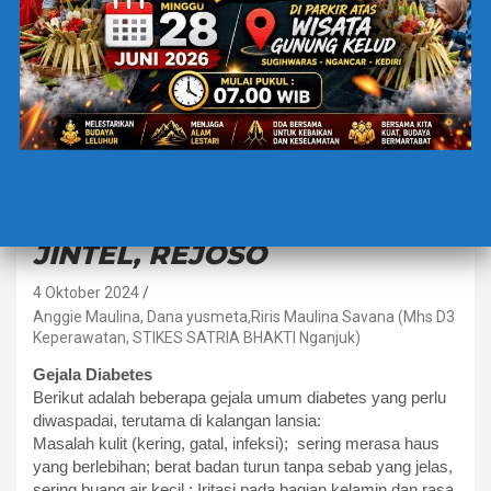
BERITA TERBARU
TRENDING
DIABETES PADA LANSIA,
STUDI KASUS DI DESA
JINTEL, REJOSO
4 Oktober 2024
Anggie Maulina, Dana yusmeta,Riris Maulina Savana (Mhs D3
Keperawatan, STIKES SATRIA BHAKTI Nganjuk)
Gejala Diabetes
Berikut adalah beberapa gejala umum diabetes yang perlu
diwaspadai, terutama di kalangan lansia:
Masalah kulit (kering, gatal, infeksi); sering merasa haus
yang berlebihan; berat badan turun tanpa sebab yang jelas,
sering buang air kecil ; Iritasi pada bagian kelamin dan rasa