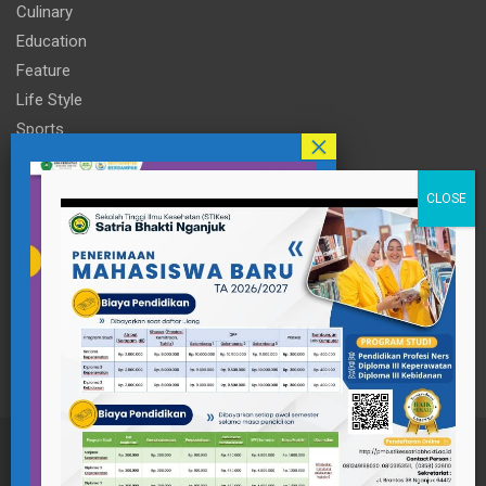
Culinary
Education
Feature
Life Style
Sports
Technology
Travel
Informasi
Contact Person
pttigaanaknagari@gmail.com
Telp : +62 857-3515-2922