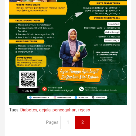
Tags:
Diabetes
,
gejala
,
pencegahan
,
rejoso
Pages:
1
2