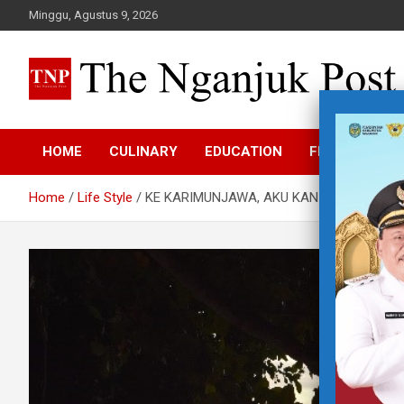
Skip
Minggu, Agustus 9, 2026
to
content
The Nganjuk Post
Beritakita Bersahaja Bermakna
HOME
CULINARY
EDUCATION
FEATURE
Home
Life Style
KE KARIMUNJAWA, AKU KAN KESANA