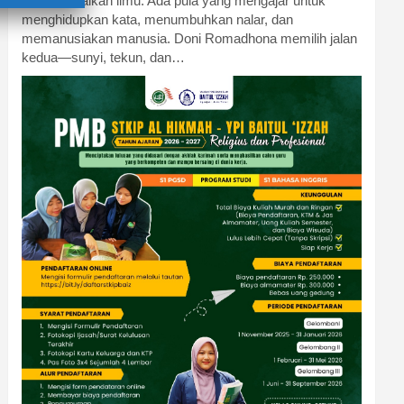
menyampaikan ilmu. Ada pula yang mengajar untuk
menghidupkan kata, menumbuhkan nalar, dan
memanusiakan manusia. Doni Romadhona memilih jalan
kedua—sunyi, tekun, dan…