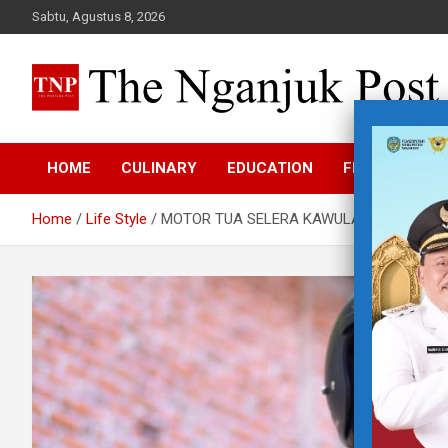
Skip
Sabtu, Agustus 8, 2026
to
content
The Nganjuk Post
Beritakita Bersahaja Bermakna
HOME
CULINARY
EDUCATION
FEATURE
Home
Life Style
MOTOR TUA SELERA KAWULA MUDA