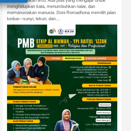
menyampaikan ilmu. Ada pula yang mengajar untuk
menghidupkan kata, menumbuhkan nalar, dan
memanusiakan manusia. Doni Romadhona memilih jalan
kedua—sunyi, tekun, dan…