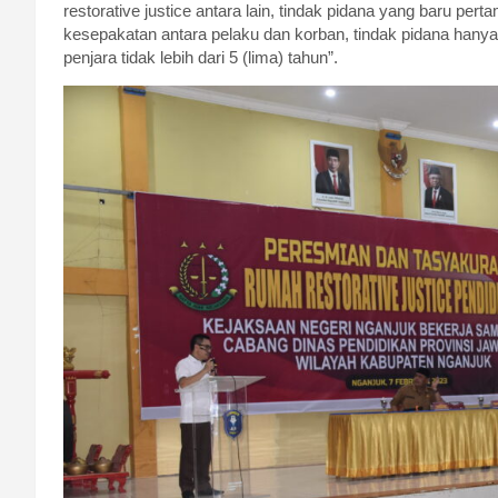
restorative justice antara lain, tindak pidana yang baru pert
kesepakatan antara pelaku dan korban, tindak pidana han
penjara tidak lebih dari 5 (lima) tahun”.