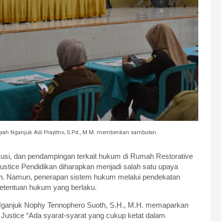
ayah Nganjuk Adi Prayitno, S.Pd., M.M. memberikan sambutan
kusi, dan pendampingan terkait hukum di Rumah Restorative
Justice Pendidikan diharapkan menjadi salah satu upaya
an. Namun, penerapan sistem hukum melalui pendekatan
ketentuan hukum yang berlaku.
ganjuk Nophy Tennophero Suoth, S.H., M.H. memaparkan
 Justice “Ada syarat-syarat yang cukup ketat dalam