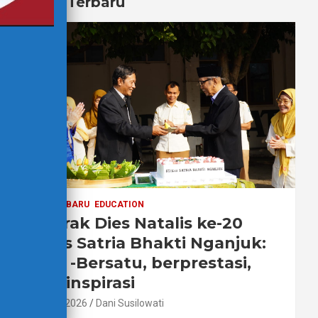
Berita Terbaru
BERITA TERBARU
EDUCATION
Semarak Dies Natalis ke-20
STIKes Satria Bhakti Nganjuk:
Sehat -Bersatu, berprestasi,
menginspirasi
2 Agustus 2026
Dani Susilowati