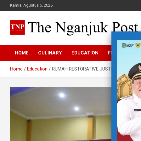
Skip
Kamis, Agustus 6, 2026
to
content
The Nganjuk Post
Beritakita Bersahaja Bermakna
HOME
CULINARY
EDUCATION
FEATURE
Home
Education
RUMAH RESTORATIVE JUSTICE PENDIDIKA