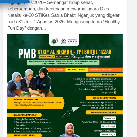
Nganjuk. 2/7/2026– Semangat hidup sehat,
kebersamaan, dan keceriaan mewarnai acara Dies
Natalis ke-20 STIKes Satria Bhakti Nganjuk yang digelar
pada 31 Juli–1 Agustus 2026. Mengusung tema “Healthy
Fun Day” dengan…