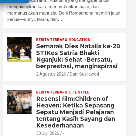
menyampaikan ilmu. Ada pula yang mengajar untuk
menghidupkan kata, menumbuhkan nalar, dan
memanusiakan manusia. Doni Romadhona memilih jalan
kedua—sunyi, tekun, dan…
BERITA TERBARU
EDUCATION
Semarak Dies Natalis ke-20
STIKes Satria Bhakti
Nganjuk: Sehat -Bersatu,
berprestasi, menginspirasi
2 Agustus 2026
Dani Susilowati
BERITA TERBARU
LIFE STYLE
Resensi film:Children of
Heaven: Ketika Sepasang
Sepatu Menjadi Pelajaran
tentang Kasih Sayang dan
Kesederhanaan
30 Juli 2026
-