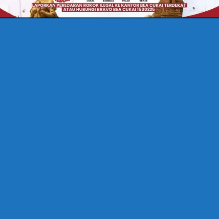
BERITA TERBARU
TRENDING
MARHAEN DJUMADI: MENGUBAH
KEKURANGAN MENJADI KEKUATAN
31 Juli 2023
Doni Romadhona
1 Comment
“Dalam menjalani hidup, kita harus berani. Berani mimpi,
berani mencoba, dan berani gagal”, begitu kiranya
prinsip…
Pages:
1
2