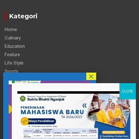
Kategori
Home
Culinary
Education
Feature
Life Style
Sports
Technology
Travel
Informasi
Contact Person
pttigaanaknagari@gmail.com
Telp : +62 857-3515-2922