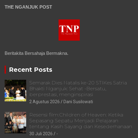
THE NGANJUK POST
Beritakita Bersahaja Bermakna.
Recent Posts
Semarak Dies Natalis ke-20 STIKes Satria
Bhakti Nganjuk: Sehat -Bersatu,
berprestasi, menginspirasi
2 Agustus 2026
Dani Susilowati
Resensi film:Children of Heaven: Ketika
Sepasang Sepatu Menjadi Pelajaran
tentang Kasih Sayang dan Kesederhanaan
30 Juli 2026
-