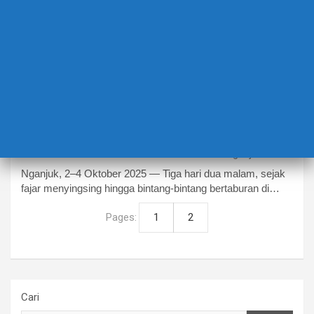
BERITA TERBARU
EDUCATION
“Tiga Hari Ditempa: LPKS 2025 SMA
Insan Cendekia Baitul ‘Izzah
Lahirkan
Pemimpin Muda Berkarakter Islami”
7 Oktober 2025
Ibu Mardiana & Tim kreatif YPI BAITULBIZZAH Nganjuk
Nganjuk, 2–4 Oktober 2025 — Tiga hari dua malam, sejak
fajar menyingsing hingga bintang-bintang bertaburan di…
Pages:
1
2
Cari