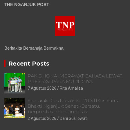
THE NGANJUK POST
Beritakita Bersahaja Bermakna.
Recent Posts
PAK DHONA, MERAWAT BAHASA LEWAT
PRESTASI PARA MURIDNYA
7 Agustus 2026
Rita Amalisa
Semarak Dies Natalis ke-20 STIKes Satria
Bhakti Nganjuk: Sehat -Bersatu,
berprestasi, menginspirasi
2 Agustus 2026
Dani Susilowati