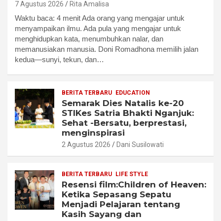
7 Agustus 2026
Rita Amalisa
Waktu baca: 4 menit Ada orang yang mengajar untuk
menyampaikan ilmu. Ada pula yang mengajar untuk
menghidupkan kata, menumbuhkan nalar, dan
memanusiakan manusia. Doni Romadhona memilih jalan
kedua—sunyi, tekun, dan…
BERITA TERBARU
EDUCATION
Semarak Dies Natalis ke-20
STIKes Satria Bhakti Nganjuk:
Sehat -Bersatu, berprestasi,
menginspirasi
2 Agustus 2026
Dani Susilowati
BERITA TERBARU
LIFE STYLE
Resensi film:Children of Heaven:
Ketika Sepasang Sepatu
Menjadi Pelajaran tentang
Kasih Sayang dan