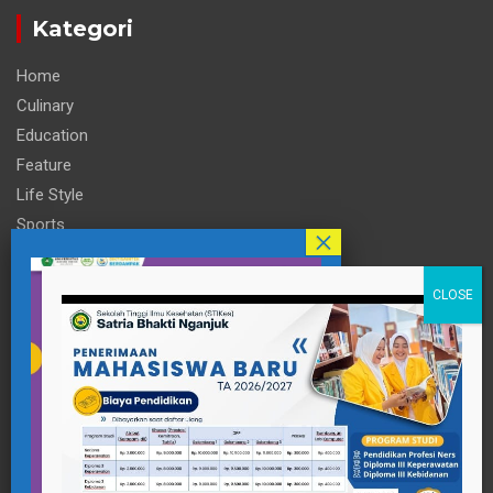
Kategori
Home
Culinary
Education
Feature
Life Style
Sports
Technology
Travel
Informasi
Contact Person
pttigaanaknagari@gmail.com
Telp : +62 857-3515-2922