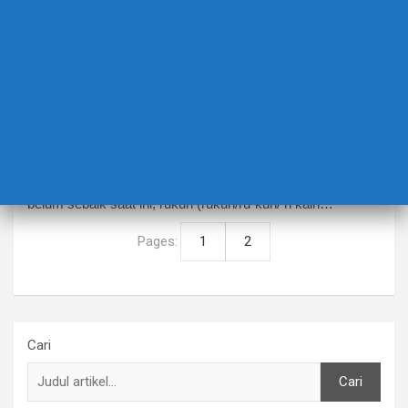
BERITA TERBARU
LIFE STYLE
TRENDING
Fashion
diseputar Ramadan dan
Lebaran
12 April 2024
Bibid87
Sekitar tahun 1970 an saat kesadaran untuk beribadah
belum sebaik saat ini, rukuh (rukuh/ru·kuh/ n kain…
Pages:
1
2
Cari
Cari