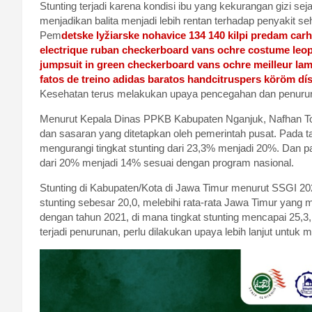
Stunting terjadi karena kondisi ibu yang kekurangan gizi se
menjadikan balita menjadi lebih rentan terhadap penyakit
Pem
detske lyžiarske nohavice 134 140 kilpi predam
carh
electrique ruban
checkerboard vans ochre
costume leopa
jumpsuit in green
checkerboard vans ochre
meilleur la
fatos de treino adidas baratos
handcitruspers
köröm dís
Kesehatan terus melakukan upaya pencegahan dan penurunan
Menurut Kepala Dinas PPKB Kabupaten Nganjuk, Nafhan T
dan sasaran yang ditetapkan oleh pemerintah pusat. Pada 
mengurangi tingkat stunting dari 23,3% menjadi 20%. Dan p
dari 20% menjadi 14% sesuai dengan program nasional.
Stunting di Kabupaten/Kota di Jawa Timur menurut SSGI 2
stunting sebesar 20,0, melebihi rata-rata Jawa Timur yang
dengan tahun 2021, di mana tingkat stunting mencapai 25,3
terjadi penurunan, perlu dilakukan upaya lebih lanjut untuk 