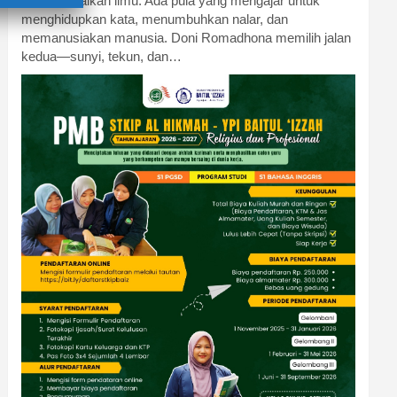
menyampaikan ilmu. Ada pula yang mengajar untuk
menghidupkan kata, menumbuhkan nalar, dan
memanusiakan manusia. Doni Romadhona memilih jalan
kedua—sunyi, tekun, dan…