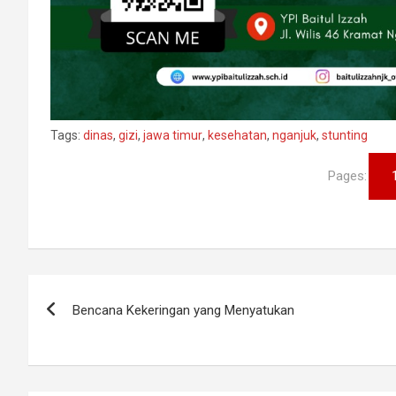
Tags:
dinas
,
gizi
,
jawa timur
,
kesehatan
,
nganjuk
,
stunting
Pages:
Navigasi
Bencana Kekeringan yang Menyatukan
pos