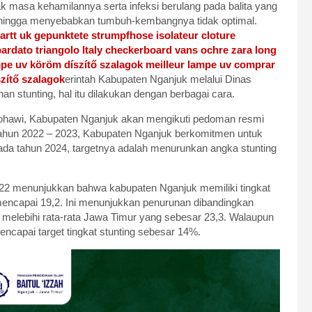
jak masa kehamilannya serta infeksi berulang pada balita yang
 sehingga menyebabkan tumbuh-kembangnya tidak optimal.
artt uk
gepunktete strumpfhose
isolateur cloture
rdato triangolo Italy
checkerboard vans ochre
zara long
mpe uv
köröm díszítő szalagok
meilleur lampe uv
comprar
zítő szalagok
erintah Kabupaten Nganjuk melalui Dinas
 stunting, hal itu dilakukan dengan berbagai cara.
ohawi, Kabupaten Nganjuk akan mengikuti pedoman resmi
tahun 2022 – 2023, Kabupaten Nganjuk berkomitmen untuk
ada tahun 2024, targetnya adalah menurunkan angka stunting
022 menunjukkan bahwa kabupaten Nganjuk memiliki tingkat
 mencapai 19,2. Ini menunjukkan penurunan dibandingkan
, melebihi rata-rata Jawa Timur yang sebesar 23,3. Walaupun
mencapai target tingkat stunting sebesar 14%.