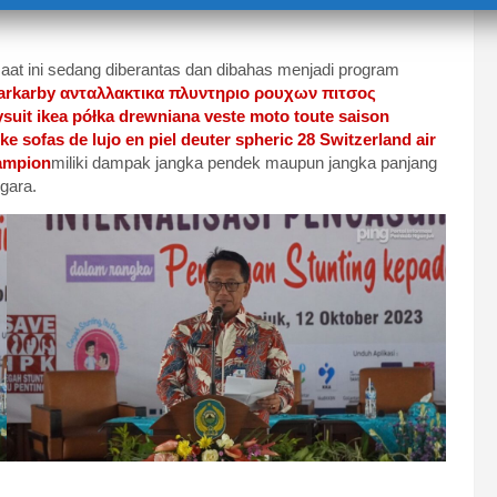
aat ini sedang diberantas dan dibahas menjadi program
barkarby
ανταλλακτικα πλυντηριο ρουχων πιτσος
suit
ikea półka drewniana
veste moto toute saison
ke
sofas de lujo en piel
deuter spheric 28 Switzerland
air
hampion
miliki dampak jangka pendek maupun jangka panjang
egara.