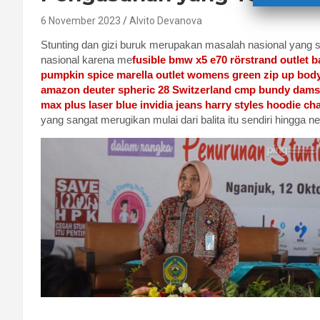
6 November 2023
Alvito Devanova
Stunting dan gizi buruk merupakan masalah nasional yang s
nasional karena me
fusible bmw x5 e70
rörstrand outlet 
pumpkin spice
marella outlet
womens green zip up body
amazon
deuter spheric 28 Switzerland
cmp bundy dams
max plus laser blue
invidia jeans
harry styles hoodie c
yang sangat merugikan mulai dari balita itu sendiri hingga n