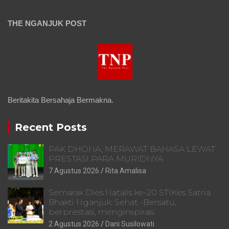
THE NGANJUK POST
Beritakita Bersahaja Bermakna.
Recent Posts
PAK DHONA, MERAWAT BAHASA LEWAT
PRESTASI PARA MURIDNYA
7 Agustus 2026
Rita Amalisa
Semarak Dies Natalis ke-20 STIKes Satria
Bhakti Nganjuk: Sehat -Bersatu,
berprestasi, menginspirasi
2 Agustus 2026
Dani Susilowati