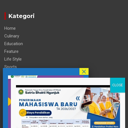
Kategori
Home
Culinary
Education
Feature
Life Style
Sports
Technology
Travel
Informasi
Contact Person
pttigaanaknagari@gmail.com