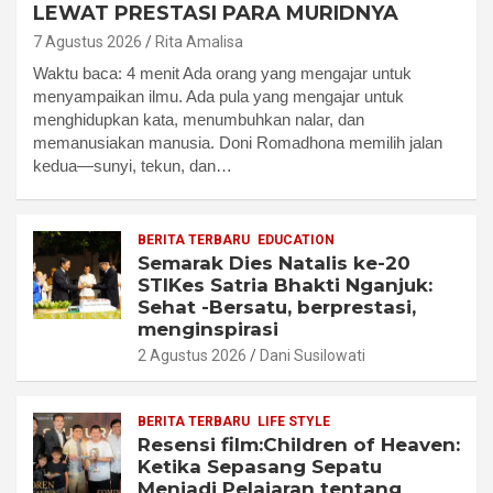
LEWAT PRESTASI PARA MURIDNYA
7 Agustus 2026
Rita Amalisa
Waktu baca: 4 menit Ada orang yang mengajar untuk
menyampaikan ilmu. Ada pula yang mengajar untuk
menghidupkan kata, menumbuhkan nalar, dan
memanusiakan manusia. Doni Romadhona memilih jalan
kedua—sunyi, tekun, dan…
BERITA TERBARU
EDUCATION
Semarak Dies Natalis ke-20
STIKes Satria Bhakti Nganjuk:
Sehat -Bersatu, berprestasi,
menginspirasi
2 Agustus 2026
Dani Susilowati
BERITA TERBARU
LIFE STYLE
Resensi film:Children of Heaven:
Ketika Sepasang Sepatu
Menjadi Pelajaran tentang