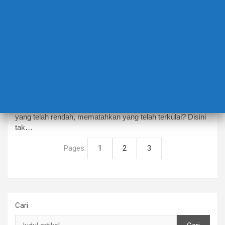
BERITA TERBARU
EDUCATION
Perundungan yang tak kunjung usai
19 April 2024
Rabz124 & Wendy_Smagot
“Aduh, nasib yang kejam, mengapa engkau merendah
yang telah rendah, mematahkan yang telah terkulai? Disini
tak…
Pages:
1
2
3
Cari