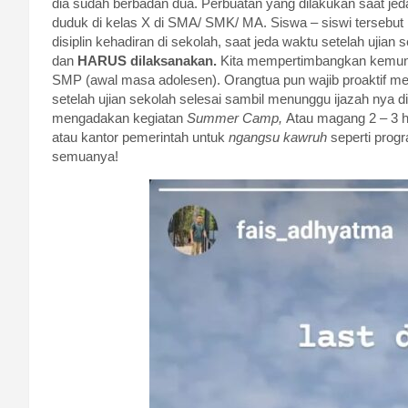
dia sudah berbadan dua. Perbuatan yang dilakukan saat je
duduk di kelas X di SMA/ SMK/ MA. Siswa – siswi tersebu
disiplin kehadiran di sekolah, saat jeda waktu setelah ujian
dan
HARUS dilaksanakan.
Kita mempertimbangkan kemungk
SMP (awal masa adolesen). Orangtua pun wajib proaktif m
setelah ujian sekolah selesai sambil menunggu ijazah nya d
mengadakan kegiatan
Summer Camp,
Atau magang 2 – 3 h
atau kantor pemerintah untuk
ngangsu kawruh
seperti prog
semuanya!