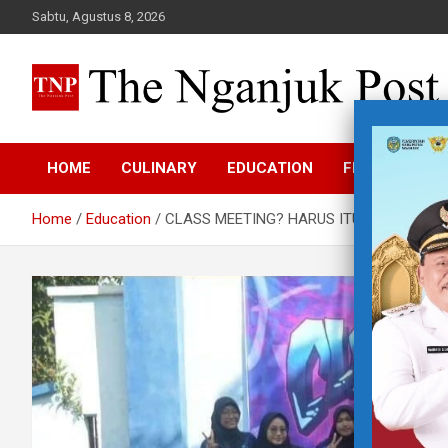
Skip
Sabtu, Agustus 8, 2026
to
content
The Nganjuk Post
Beritakita Bersahaja Bermakna
HOME
CULINARY
EDUCATION
FEATURE
Home
Education
CLASS MEETING? HARUS ITU!