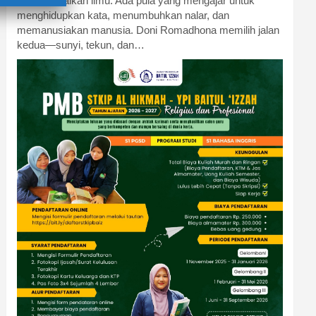
menyampaikan ilmu. Ada pula yang mengajar untuk
menghidupkan kata, menumbuhkan nalar, dan
memanusiakan manusia. Doni Romadhona memilih jalan
kedua—sunyi, tekun, dan…