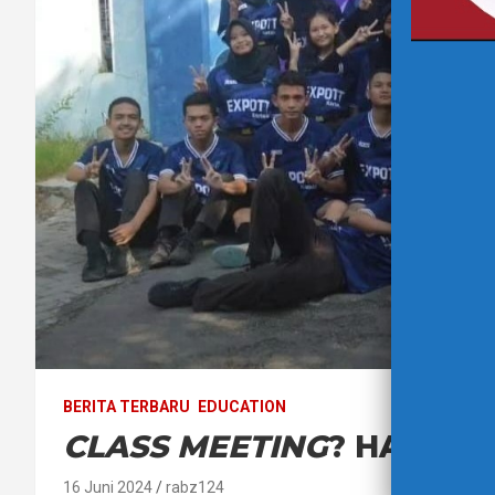
BERITA TERBARU
EDUCATION
CLASS MEETING
? HARUS I
16 Juni 2024
rabz124