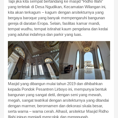
Tapi jika kita sempat bertandang ke masjid “Ridho Illahi”
yang terletak di Desa Ngudikan, Kecamatan Wilangan ini,
kita akan terkagum – kagum dengan arsitekturnya yang
bergaya baroque yang banyak mempengaruhi bangunan
gereja di daratan Eropa. Selain, fasilitas kamar mandi,
tempat wudhu, tempat istirahat kaum pengelana dan kedai
yang aduhai indahnya dan parkir yang luas.
Masjid yang dibangun mulai tahun 2019 dan dihibahkan
kepada Pondok Pesantren Lirboyo ini, mempunyai bentuk
bangunan yang sangat detil, dengan seni yang mewah,
megah, sangat teatrikal dengan arsitekturnya yang ditandai
dengan marmer, berornamen dan dekorasi skala besar,
serta warna – warna cerah. Alhasil, arsitektur Masjid Ridho
Illahi inipun menjadi mencolok dan menggugah,