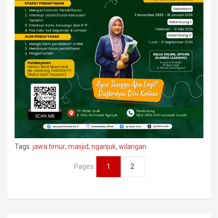
Tags:
jawa timur
,
masjid
,
nganjuk
,
wilangan
Pages:
1
2