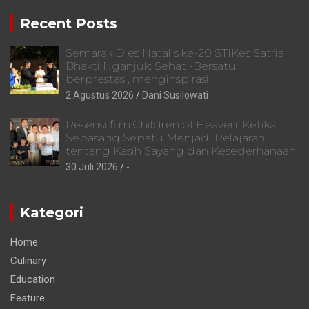
Recent Posts
Semarak Dies Natalis ke-20 STIKes Satria
Bhakti Nganjuk: Sehat -Bersatu,
berprestasi, menginspirasi
2 Agustus 2026
Dani Susilowati
Resensi film:Children of Heaven: Ketika
Sepasang Sepatu Menjadi Pelajaran
tentang Kasih Sayang dan Kesederhanaan
30 Juli 2026
-
Kategori
Home
Culinary
Education
Feature