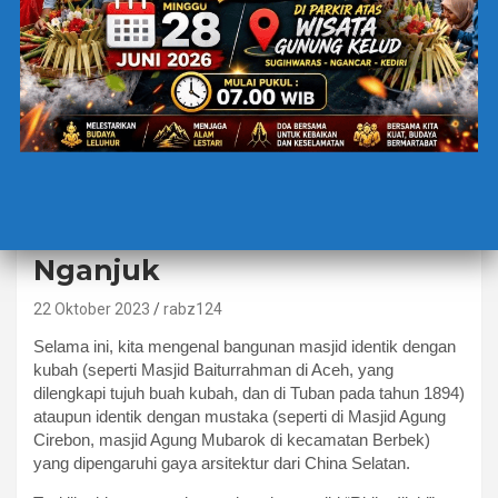
BERITA TERBARU
“Ridho Illahi”, Masjid
Bergaya Baroque di Desa
Ngudikan, Wilangan
Nganjuk
22 Oktober 2023
rabz124
Selama ini, kita mengenal bangunan masjid identik dengan
kubah (seperti Masjid Baiturrahman di Aceh, yang
dilengkapi tujuh buah kubah, dan di Tuban pada tahun 1894)
ataupun identik dengan mustaka (seperti di Masjid Agung
Cirebon, masjid Agung Mubarok di kecamatan Berbek)
yang dipengaruhi gaya arsitektur dari China Selatan.