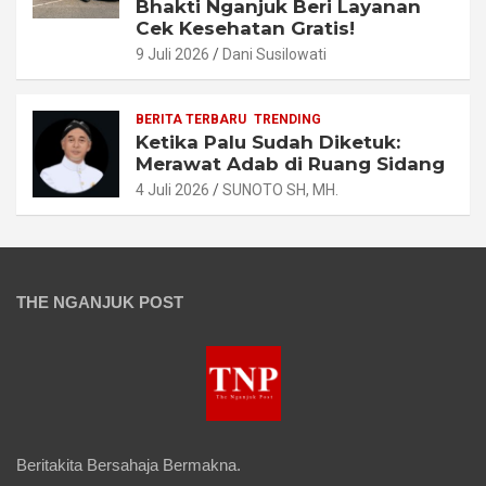
Bhakti Nganjuk Beri Layanan
Cek Kesehatan Gratis!
9 Juli 2026
Dani Susilowati
BERITA TERBARU
TRENDING
Ketika Palu Sudah Diketuk:
Merawat Adab di Ruang Sidang
4 Juli 2026
SUNOTO SH, MH.
THE NGANJUK POST
Beritakita Bersahaja Bermakna.