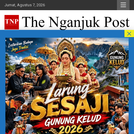
Skip
Jumat, Agustus 7, 2026
to
content
The Nganjuk Post
Beritakita Bersahaja Bermakna
Home
Education
SMPN 2 Pace, RAME ING GAWE RAME ING PRESTASI!