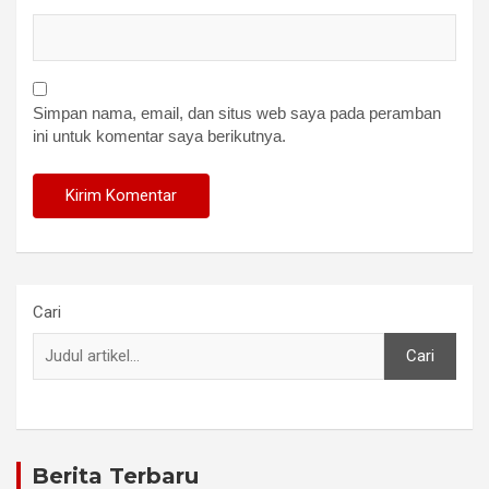
Simpan nama, email, dan situs web saya pada peramban
ini untuk komentar saya berikutnya.
Cari
Cari
Berita Terbaru